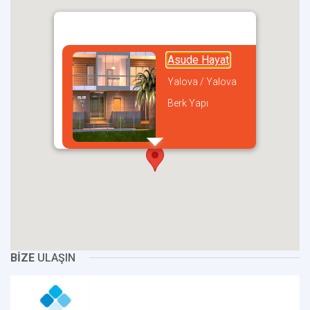
Asude Hayat
Yalova / Yalova
Berk Yapı
incel
BİZE
ULAŞIN