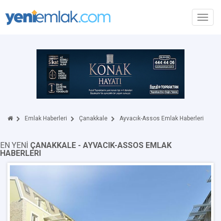
Toggl
navig
Emlak Haberleri
Çanakkale
Ayvacık-Assos Emlak Haberleri
EN YENİ
ÇANAKKALE - AYVACIK-ASSOS EMLAK
HABERLERI