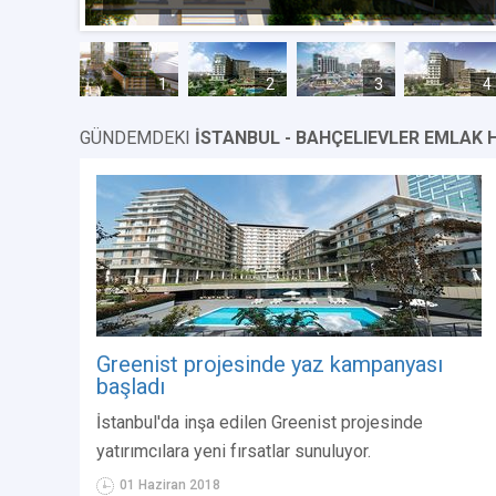
1
2
3
4
GÜNDEMDEKI
İSTANBUL - BAHÇELIEVLER EMLAK 
Greenist projesinde yaz kampanyası
başladı
İstanbul'da inşa edilen Greenist projesinde
yatırımcılara yeni fırsatlar sunuluyor.
01 Haziran 2018