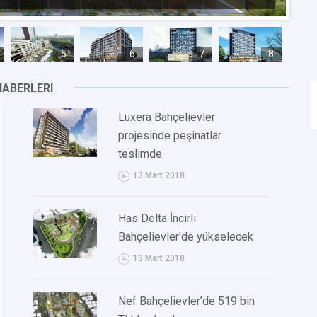
5
6
7
8
HABERLERI
Luxera Bahçelievler
projesinde peşinatlar
teslimde
13 Mart 2018
Has Delta İncirli
Bahçelievler'de yükselecek
13 Mart 2018
Nef Bahçelievler’de 519 bin