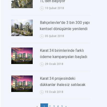
TL'den başlıyor
10 Şubat 2018
Bahçelievler'de 3 bin 300 yapı
kentsel dönüşümle yenilendi
05 Şubat 2018
Karat 34 birimlerinde farklı
ödeme kampanyaları başladı
29 Ocak 2018
Karat 34 projesindeki
dükkanlar ihalesiz satılacak
15 Ocak 2018
«
2
3
4
5
»
1