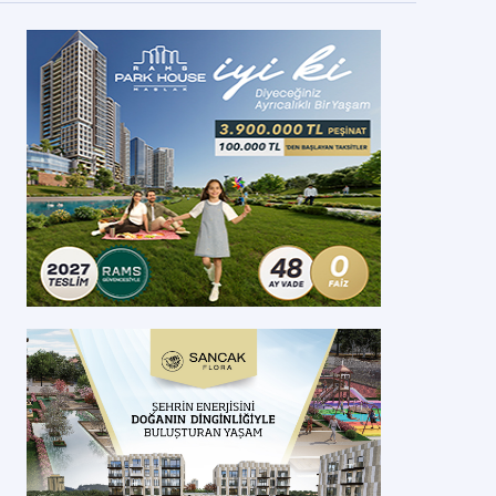
reenist projesinde yılbaşına özel indirim fırsatı
tanbul'da hayata geçirilen Greenist projesinde yılbaşı özel kampanyası b