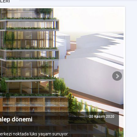
LERI
20 Kasım 2020
talep dönemi
G
 merkezi noktada lüks yaşam sunuyor.
İs