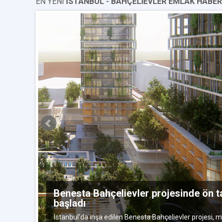
EN YENİ
İSTANBUL - BAHÇELIEVLER EMLAK HABER
uz 2018
Benesta Bahçelievler projesinde ön 
başladı
ire
İstanbul'da inşa edilen Benesta Bahçelievler projesi,