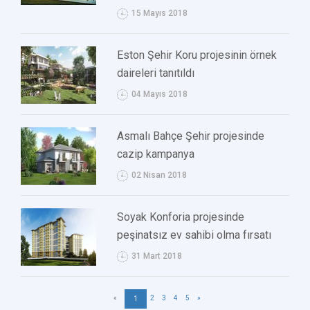
15 Mayıs 2018
Eston Şehir Koru projesinin örnek
daireleri tanıtıldı
04 Mayıs 2018
Asmalı Bahçe Şehir projesinde
cazip kampanya
02 Nisan 2018
Soyak Konforia projesinde
peşinatsız ev sahibi olma fırsatı
31 Mart 2018
«
2
3
4
5
»
1