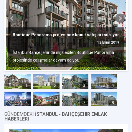
Boutique Panorama projesinde konut satışları sürüyor
12 Ekim 2019
İstanbul Bahçeşehir'de inşa edilen Boutique Panorama
projesinde çalışmalar devam ediyor.
1
2
3
4
5
6
7
8
GÜNDEMDEKI
İSTANBUL - BAHÇEŞEHIR EMLAK
HABERLERI