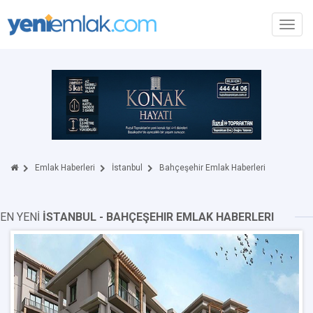
Toggl
navig
Emlak Haberleri
İstanbul
Bahçeşehir Emlak Haberleri
EN YENİ
İSTANBUL - BAHÇEŞEHIR EMLAK HABERLERI