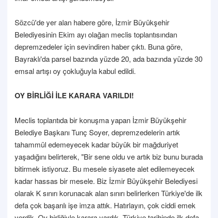
Sözcü'de yer alan habere göre, İzmir Büyükşehir
Belediyesinin Ekim ayı olağan meclis toplantısından
depremzedeler için sevindiren haber çıktı. Buna göre,
Bayraklı'da parsel bazında yüzde 20, ada bazında yüzde 30
emsal artışı oy çokluğuyla kabul edildi.
OY BİRLİĞİ İLE KARARA VARILDI!
Meclis toplantıda bir konuşma yapan İzmir Büyükşehir
Belediye Başkanı Tunç Soyer, depremzedelerin artık
tahammül edemeyecek kadar büyük bir mağduriyet
yaşadığını belirterek, "Bir sene oldu ve artık biz bunu burada
bitirmek istiyoruz. Bu mesele siyasete alet edilemeyecek
kadar hassas bir mesele. Biz İzmir Büyükşehir Belediyesi
olarak K sınırı korunacak alan sınırı belirlerken Türkiye'de ilk
defa çok başarılı işe imza attık. Hatırlayın, çok ciddi emek
verdik. Oy birliğiyle karara vardık. Türkiye tarihinde ilk defa