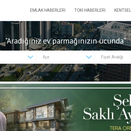
EMLAK HABERLERİ
TOKİ HABERLERİ
KENTSE
"Aradığınız ev parmağınızın ucunda"
Fiyat Aralığı