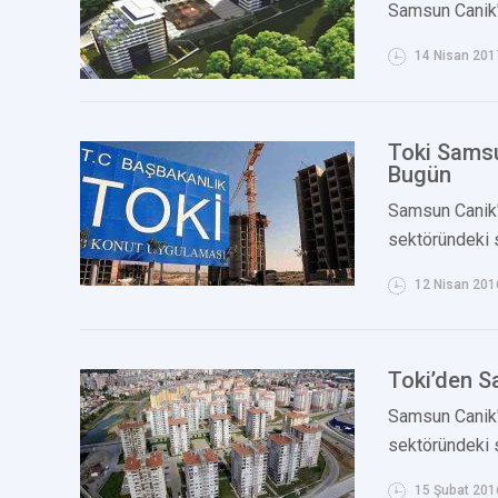
Samsun Canik't
14 Nisan 201
Toki Samsu
Bugün
Samsun Canik'
sektöründeki s
12 Nisan 201
Toki’den S
Samsun Canik'
sektöründeki s
15 Şubat 201