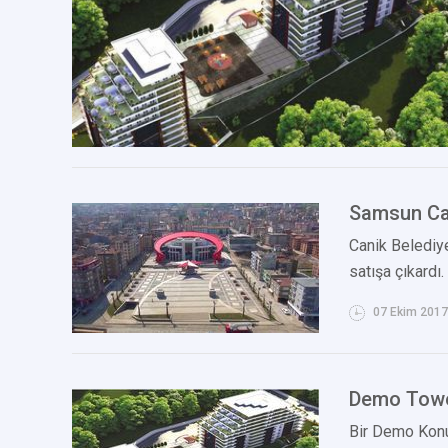
Samsun Can
Canik Belediye
satışa çıkardı.
07 Ekim 2017
Demo Towe
Bir Demo Konu