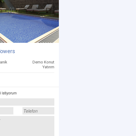
owers
anik
Demo Konut
Yatırım
i istiyorum