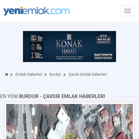
Toggl
navig
Emlak Haberleri
Burdur
Çavdır Emlak Haberleri
EN YENİ
BURDUR - ÇAVDIR EMLAK HABERLERI