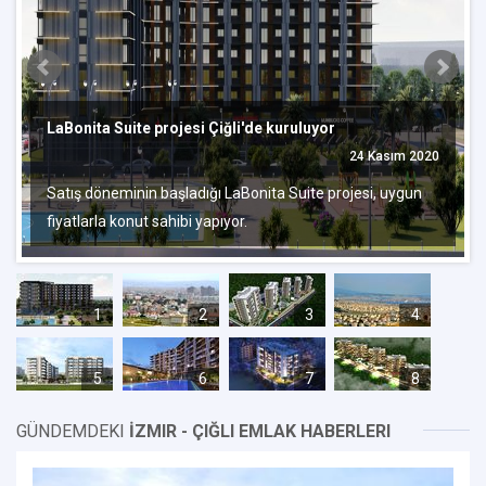
LaBonita Suite projesi Çiğli'de kuruluyor
24 Kasım 2020
Satış döneminin başladığı LaBonita Suite projesi, uygun
fiyatlarla konut sahibi yapıyor.
1
2
3
4
5
6
7
8
GÜNDEMDEKI
İZMIR - ÇIĞLI EMLAK HABERLERI