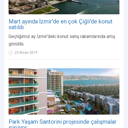
Mart ayında İzmir'de en çok Çiğli'de konut
satıldı
Geçtiğimiz ay İzmir'deki konut satış rakamlarında artış
görüldü.
23 Nisan 2019
Park Yaşam Santorini projesinde çalışmalar
sürüyor