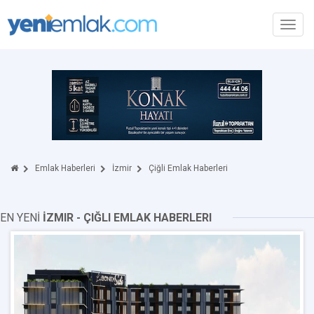
Toggl
navig
Emlak Haberleri
İzmir
Çiğli Emlak Haberleri
EN YENİ
İZMIR - ÇIĞLI EMLAK HABERLERI