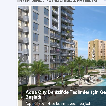
EN YENİ
DENIZLI - DENIZLI EMLAK HABERLERI
ylül 2014
Aqua City Denizli’de Teslimler İçin G
Başladı
mi
Aqua City Denizli’de teslim heyecanı başladı...