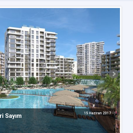
15 Haziran 2017
eri Sayım
E
A
Te