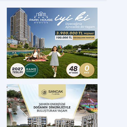
mlak Konut Evora Denizli'de Bölüm Sayısını
rttırdı!
knik Yapı tarafından hayata geçirilen Evora Denizli projesinde bağımsız bö