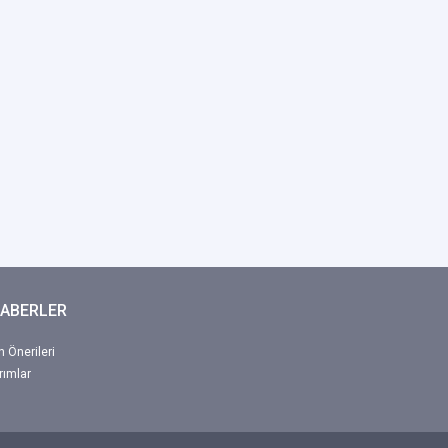
HABERLER
 Önerileri
rımlar