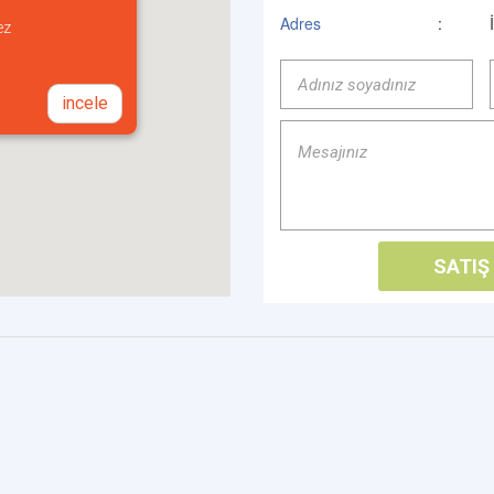
Adres
:
ez
incele