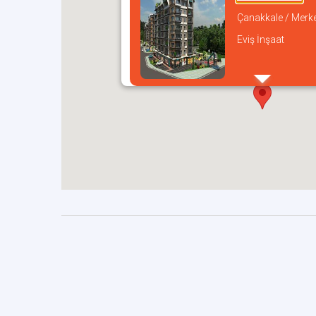
Çanakkale / Merk
Eviş İnşaat