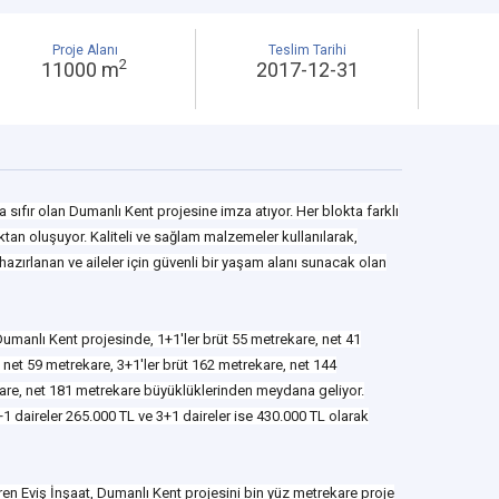
Proje Alanı
Teslim Tarihi
2
11000 m
2017-12-31
a sıfır olan Dumanlı Kent projesine imza atıyor. Her blokta farklı
loktan oluşuyor. Kaliteli ve sağlam malzemeler kullanılarak,
zırlanan ve aileler için güvenli bir yaşam alanı sunacak olan
manlı Kent projesinde, 1+1'ler brüt 55 metrekare, net 41
 net 59 metrekare, 3+1'ler brüt 162 metrekare, net 144
kare, net 181 metrekare büyüklüklerinden meydana geliyor.
+1 daireler 265.000 TL ve 3+1 daireler ise 430.000 TL olarak
ren Eviş İnşaat, Dumanlı Kent projesini bin yüz metrekare proje