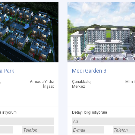
a Park
Medi Garden 3
,
Armada Yıldız
Çanakkale,
Mim i
İnşaat
Merkez
i istiyorum
Detaylı bilgi istiyorum