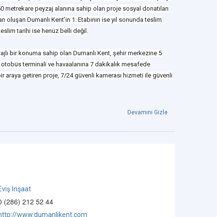
750 metrekare peyzaj alanına sahip olan proje sosyal donatıları
an oluşan Dumanlı Kent’in 1. Etabının ise yıl sonunda teslim
eslim tarihi ise henüz belli değil.
ajlı bir konuma sahip olan Dumanlı Kent, şehir merkezine 5
, otobüs terminali ve havaalanına 7 dakikalık mesafede
ir araya getiren proje, 7/24 güvenli kamerası hizmeti ile güvenli
Devamını Gizle
Eviş İnşaat
0 (286) 212 52 44
http://www.dumanlikent.com