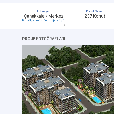
Lokasyon
Konut Sayısı
Çanakkale / Merkez
237 Konut
Bu bölgedeki diğer projeleri gör
PROJE
FOTOĞRAFLARI