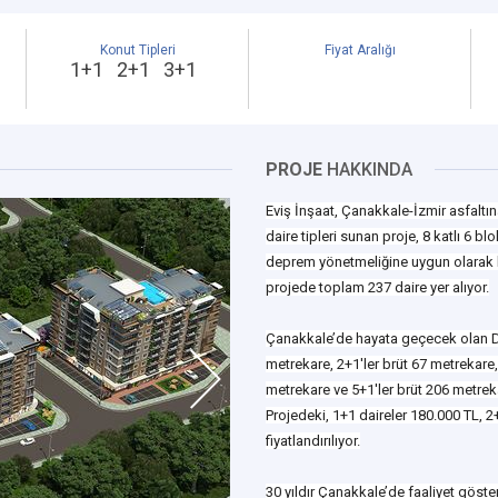
Konut Tipleri
Fiyat Aralığı
1+1 2+1 3+1
PROJE
HAKKINDA
Eviş İnşaat, Çanakkale-İzmir asfaltın
daire tipleri sunan proje, 8 katlı 6 b
deprem yönetmeliğine uygun olarak ha
projede toplam 237 daire yer alıyor.
Çanakkale’de hayata geçecek olan Du
metrekare, 2+1'ler brüt 67 metrekare,
metrekare ve 5+1'ler brüt 206 metre
Projedeki, 1+1 daireler 180.000 TL, 2
fiyatlandırılıyor.
30 yıldır Çanakkale’de faaliyet göste