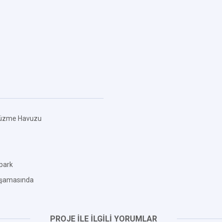
üzme Havuzu
park
Aşamasında
PROJE İLE İLGİLİ YORUMLAR