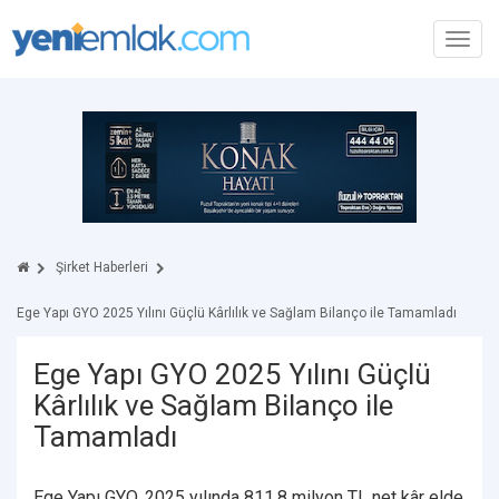
Toggl
navig
Şirket Haberleri
Ege Yapı GYO 2025 Yılını Güçlü Kârlılık ve Sağlam Bilanço ile Tamamladı
Ege Yapı GYO 2025 Yılını Güçlü
Kârlılık ve Sağlam Bilanço ile
Tamamladı
Ege Yapı GYO, 2025 yılında 811,8 milyon TL net kâr elde