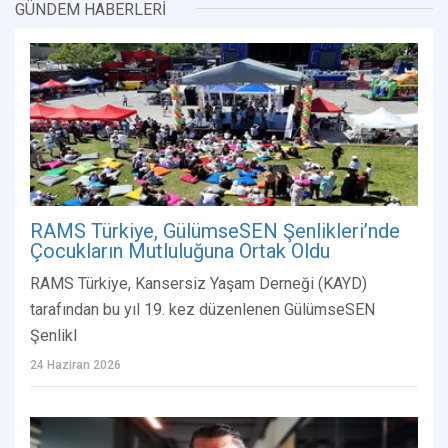
GÜNDEM HABERLERİ
RAMS Türkiye, GülümseSEN Şenlikleri’nde
Çocukların Mutluluğuna Ortak Oldu
RAMS Türkiye, Kansersiz Yaşam Derneği (KAYD)
tarafından bu yıl 19. kez düzenlenen GülümseSEN
Şenlikl
24 Haziran 2026