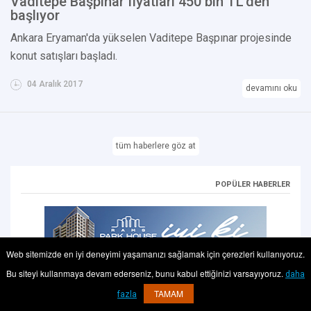
Vaditepe Başpınar fiyatları 450 bin TL'den
başlıyor
Ankara Eryaman'da yükselen Vaditepe Başpınar projesinde
konut satışları başladı.
04 Aralık 2017
devamını oku
tüm haberlere göz at
POPÜLER HABERLER
Web sitemizde en iyi deneyimi yaşamanızı sağlamak için çerezleri kullanıyoruz.
Bu siteyi kullanmaya devam ederseniz, bunu kabul ettiğinizi varsayıyoruz.
daha
TAMAM
fazla