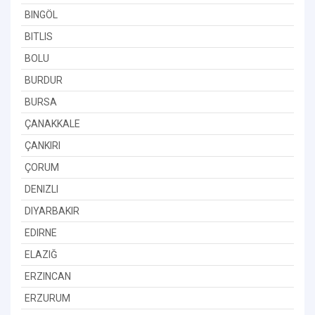
BINGÖL
BITLIS
BOLU
BURDUR
BURSA
ÇANAKKALE
ÇANKIRI
ÇORUM
DENIZLI
DIYARBAKIR
EDIRNE
ELAZIĞ
ERZINCAN
ERZURUM