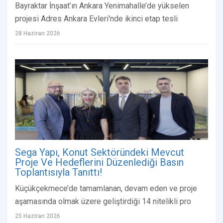
Bayraktar İnşaat’ın Ankara Yenimahalle’de yükselen
projesi Adres Ankara Evleri'nde ikinci etap tesli
28 Haziran 2026
Sega Yapı, Konut Sektöründeki Mevcut
Proje Ve Hedeflerini Düzenlediği Basın
Toplantısıyla Tanıttı!
Küçükçekmece’de tamamlanan, devam eden ve proje
aşamasında olmak üzere geliştirdiği 14 nitelikli pro
25 Haziran 2026