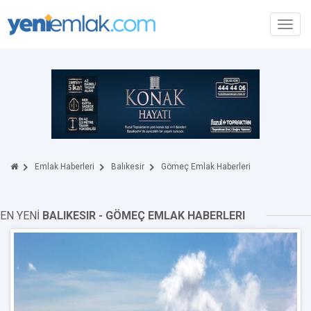
Toggl
navig
Emlak Haberleri
Balıkesir
Gömeç Emlak Haberleri
EN YENİ
BALIKESIR - GÖMEÇ EMLAK HABERLERI