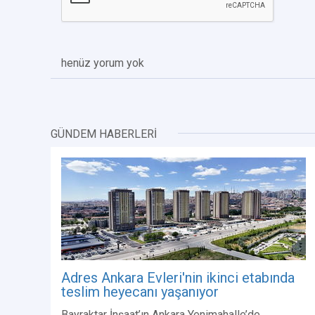
henüz yorum yok
GÜNDEM HABERLERİ
Adres Ankara Evleri'nin ikinci etabında
teslim heyecanı yaşanıyor
Bayraktar İnşaat’ın Ankara Yenimahalle’de