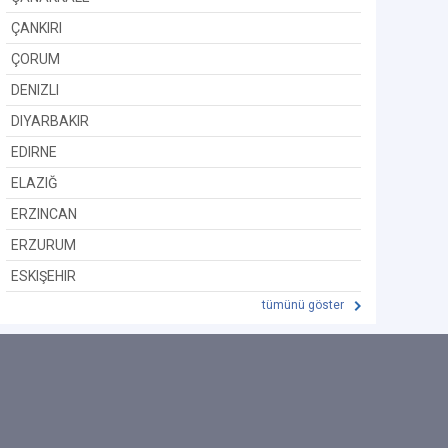
ÇANKIRI
ÇORUM
DENIZLI
DIYARBAKIR
EDIRNE
ELAZIĞ
ERZINCAN
ERZURUM
ESKIŞEHIR
tümünü göster