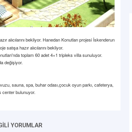
r alıcılarını bekliyor.
Hanedan Konutları projesi İskenderun
 satışa hazır alıcılarını bekliyor.
ları'nda toplam 60 adet 4+1 tripleks villa sunuluyor.
da değişiyor.
avuzu, sauna, spa, buhar odası,çocuk oyun parkı, cafeterya,
s center bulunuyor.
LGİLİ YORUMLAR