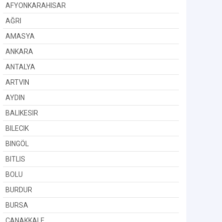
AFYONKARAHISAR
AĞRI
AMASYA
ANKARA
ANTALYA
ARTVIN
AYDIN
BALIKESIR
BILECIK
BINGÖL
BITLIS
BOLU
BURDUR
BURSA
ÇANAKKALE