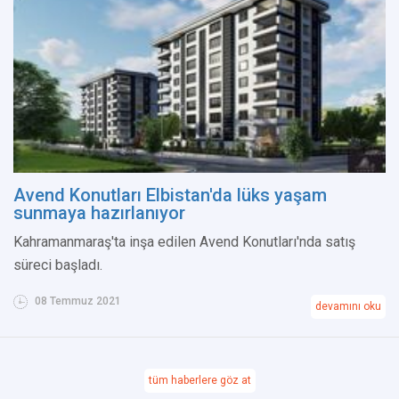
Avend Konutları Elbistan'da lüks yaşam
sunmaya hazırlanıyor
Kahramanmaraş'ta inşa edilen Avend Konutları'nda satış
süreci başladı.
08 Temmuz 2021
devamını oku
tüm haberlere göz at