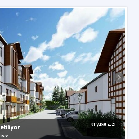
B
k
01 Şubat 2021
etiliyor
Ba
üyor.
Tü