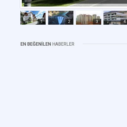
1
2
3
4
EN BEĞENİLEN
HABERLER