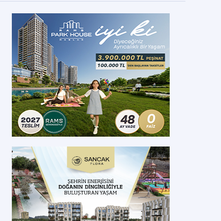
akan Eroğlu: Yeni Yusufeli'nin 596 hektarı
amulaştırıldı
kan Eroğlu, Yusufeli Barajı'yla ilgili yaptığı açıklamada, 275 metrelik yük
rkiye'nin ise en yüksek barajı olacağını dile getirdi.