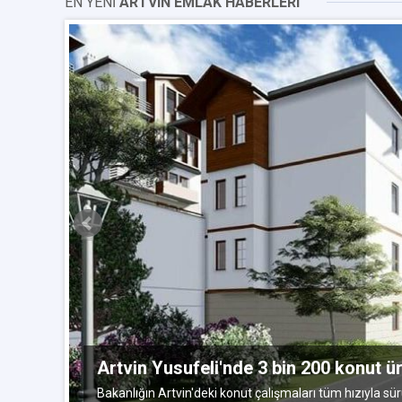
EN YENİ
ARTVIN EMLAK HABERLERI
uz 2015
Artvin Yusufeli'nde 3 bin 200 konut ür
üzde
Bakanlığın Artvin'deki konut çalışmaları tüm hızıyla sür