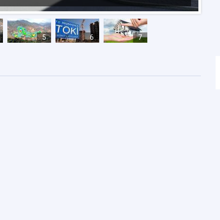
5
6
7