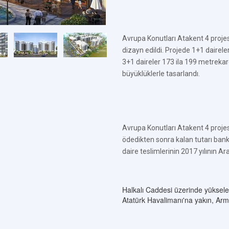
Avrupa Konutları Atakent 4 proje
dizayn edildi. Projede 1+1 dairele
3+1 daireler 173 ila 199 metrekar
büyüklüklerle tasarlandı.
Avrupa Konutları Atakent 4 proje
ödedikten sonra kalan tutarı banka
daire teslimlerinin 2017 yılının Ar
Halkalı Caddesi üzerinde yüksele
Atatürk Havalimanı'na yakın, Ar