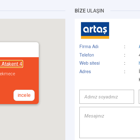
BİZE
ULAŞIN
Firma Adı
:
Telefon
:
Web sitesi
:
ı Atakent 4
Adres
:
çekmece
incele