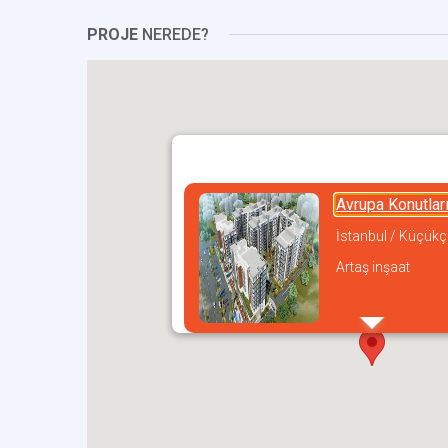
PROJE
NEREDE?
Avrupa Konutlar
İstanbul / Küçük
Artaş inşaat