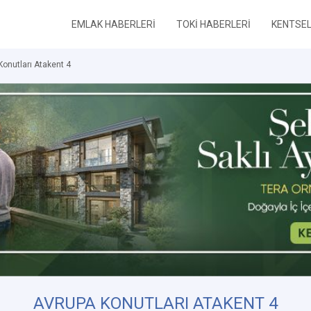
EMLAK HABERLERİ
TOKİ HABERLERİ
KENTSE
Konutları Atakent 4
AVRUPA KONUTLARI ATAKENT 4