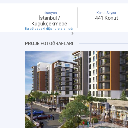
Lokasyon
Konut Sayısı
İstanbul /
441 Konut
Küçükçekmece
Bu bölgedeki diğer projeleri gör
PROJE
FOTOĞRAFLARI