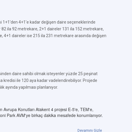
si 1+1'den 4+1'e kadar değişen daire seçeneklerinde
r 82 ila 92 metrekare, 2+1 daireler 131 ila 152 metrekare,
e, 4+1 daireler ise 215 ila 231 metrekare arasında değişen
sinden daire sahibi olmak isteyenler yüzde 25 peşinat
 kredisi ile 120 aya kadar vadelendirebiliyor. Projede
alık ayında yapılması planlanıyor.
n Avrupa Konutları Atakent 4 projesi E-5'e, TEM'e,
moni Park AVM'ye birkaç dakika mesafede konumlanıyor.
Devamını Gizle