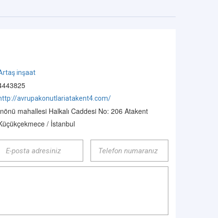
Artaş inşaat
4443825
http://avrupakonutlariatakent4.com/
İnönü mahallesi Halkalı Caddesi No: 206 Atakent
Küçükçekmece / İstanbul