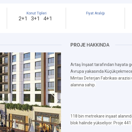
Konut Tipleri
Fiyat Aralığı
2+1 3+1 4+1
PROJE
HAKKINDA
Artaş İnşaat tarafından hayata ge
Avrupa yakasında Küçükçekmece'ye
Mintax Deterjan Fabrikası arazisi
alanına sahip.
118 bin metrekare inşaat alanın
blok halinde yükseliyor. Proje 441