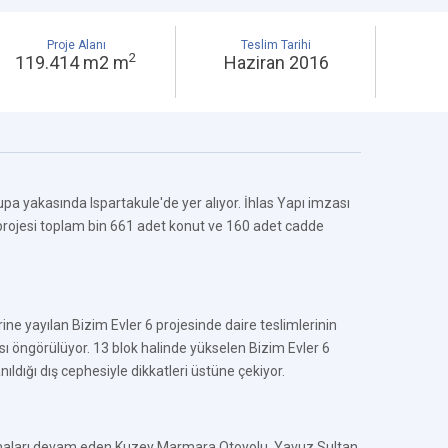
Proje Alanı
Teslim Tarihi
2
119.414 m2 m
Haziran 2016
upa yakasında Ispartakule'de yer alıyor. İhlas Yapı imzası
6 projesi toplam bin 661 adet konut ve 160 adet cadde
ne yayılan Bizim Evler 6 projesinde daire teslimlerinin
sı öngörülüyor. 13 blok halinde yükselen Bizim Evler 6
nıldığı dış cephesiyle dikkatleri üstüne çekiyor.
ışmaları devam eden Kuzey Marmara Otoyolu, Yavuz Sultan