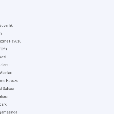
Güvenlik
an
üzme Havuzu
Ofis
kezi
Salonu
Alanları
zme Havuzu
l Sahası
ahası
park
Aşamasında