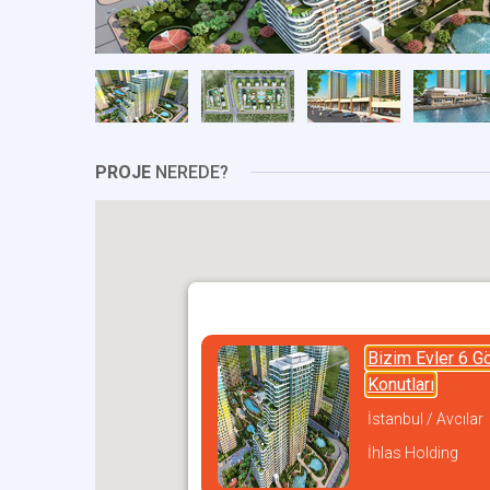
PROJE
NEREDE?
Bizim Evler 6 G
Konutları
İstanbul / Avcılar
İhlas Holding