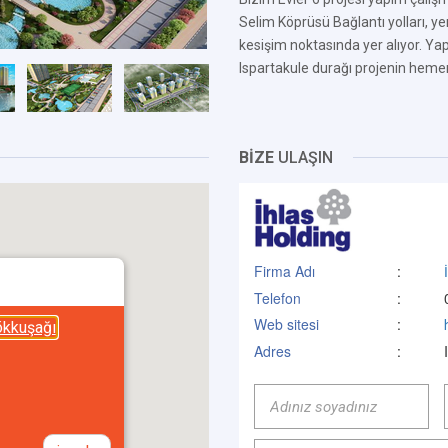
Selim Köprüsü Bağlantı yolları, yen
kesişim noktasında yer alıyor. 
Ispartakule durağı projenin hem
BİZE
ULAŞIN
Firma Adı
:
Telefon
:
Web sitesi
:
ökkuşağı
Adres
: