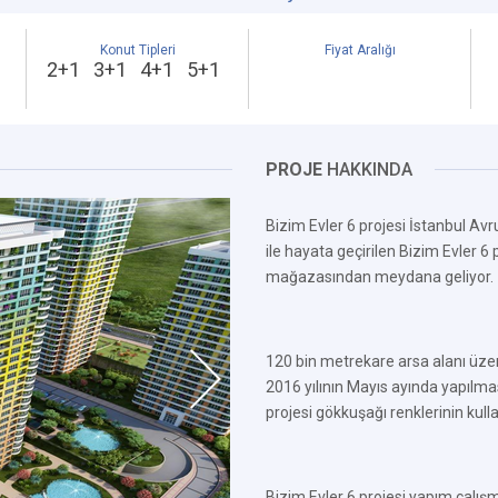
Konut Tipleri
Fiyat Aralığı
2+1 3+1 4+1 5+1
PROJE
HAKKINDA
Bizim Evler 6 projesi İstanbul Avr
ile hayata geçirilen Bizim Evler 
mağazasından meydana geliyor.
120 bin metrekare arsa alanı üzeri
2016 yılının Mayıs ayında yapılma
projesi gökkuşağı renklerinin kulla
Bizim Evler 6 projesi yapım çal