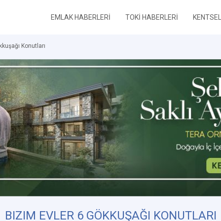
EMLAK HABERLERİ
TOKİ HABERLERİ
KENTSE
kkuşağı Konutları
BIZIM EVLER 6 GÖKKUŞAĞI KONUTLARI