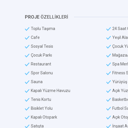
PROJE
ÖZELLİKLERİ
Toplu Taşıma
24 Saat 
Cafe
Yeşil Al
Sosyal Tesis
Çocuk Y
Çocuk Parkı
Mağaza/
Restaurant
Spa Mer
Spor Salonu
Fitness 
Sauna
Yürüyüş 
Kapalı Yüzme Havuzu
Açık Yü
Tenis Kortu
Basketbo
Bisiklet Yolu
Futbol S
Kapalı Otopark
Açık Oto
Satışta
İnşaat 