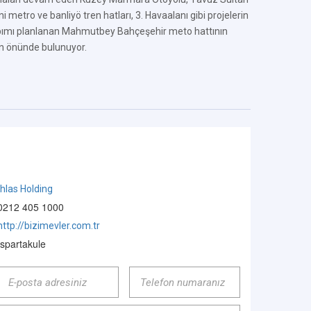
i metro ve banliyö tren hatları, 3. Havaalanı gibi projelerin
Yapımı planlanan Mahmutbey Bahçeşehir meto hattının
en önünde bulunuyor.
İhlas Holding
0212 405 1000
http://bizimevler.com.tr
Ispartakule