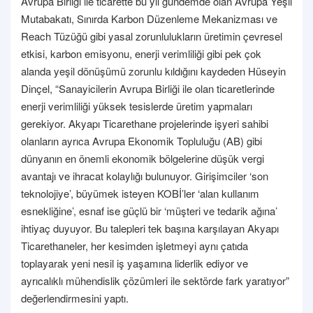
Avrupa Birliği ile ticarette bu yıl gündemde olan Avrupa Yeşil
Mutabakatı, Sınırda Karbon Düzenleme Mekanizması ve
Reach Tüzüğü gibi yasal zorunlulukların üretimin çevresel
etkisi, karbon emisyonu, enerji verimliliği gibi pek çok
alanda yeşil dönüşümü zorunlu kıldığını kaydeden Hüseyin
Dinçel, “Sanayicilerin Avrupa Birliği ile olan ticaretlerinde
enerji verimliliği yüksek tesislerde üretim yapmaları
gerekiyor. Akyapı Ticarethane projelerinde işyeri sahibi
olanların ayrıca Avrupa Ekonomik Topluluğu (AB) gibi
dünyanın en önemli ekonomik bölgelerine düşük vergi
avantajı ve ihracat kolaylığı bulunuyor. Girişimciler ‘son
teknolojiye’, büyümek isteyen KOBİ’ler ‘alan kullanım
esnekliğine’, esnaf ise güçlü bir ‘müşteri ve tedarik ağına’
ihtiyaç duyuyor. Bu talepleri tek başına karşılayan Akyapı
Ticarethaneler, her kesimden işletmeyi aynı çatıda
toplayarak yeni nesil iş yaşamına liderlik ediyor ve
ayrıcalıklı mühendislik çözümleri ile sektörde fark yaratıyor”
değerlendirmesini yaptı.