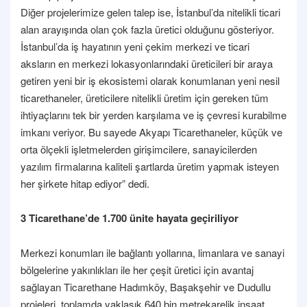
Diğer projelerimize gelen talep ise, İstanbul’da nitelikli ticari
alan arayışında olan çok fazla üretici olduğunu gösteriyor.
İstanbul’da iş hayatının yeni çekim merkezi ve ticari
aksların en merkezi lokasyonlarındaki üreticileri bir araya
getiren yeni bir iş ekosistemi olarak konumlanan yeni nesil
ticarethaneler, üreticilere nitelikli üretim için gereken tüm
ihtiyaçlarını tek bir yerden karşılama ve iş çevresi kurabilme
imkanı veriyor. Bu sayede Akyapı Ticarethaneler, küçük ve
orta ölçekli işletmelerden girişimcilere, sanayicilerden
yazılım firmalarına kaliteli şartlarda üretim yapmak isteyen
her şirkete hitap ediyor” dedi.
3 Ticarethane’de 1.700 ünite hayata geçiriliyor
Merkezi konumları ile bağlantı yollarına, limanlara ve sanayi
bölgelerine yakınlıkları ile her çeşit üretici için avantaj
sağlayan Ticarethane Hadımköy, Başakşehir ve Dudullu
projeleri, toplamda yaklaşık 640 bin metrekarelik inşaat