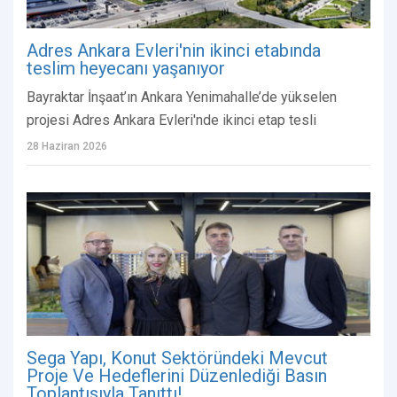
Adres Ankara Evleri'nin ikinci etabında
teslim heyecanı yaşanıyor
Bayraktar İnşaat’ın Ankara Yenimahalle’de yükselen
projesi Adres Ankara Evleri'nde ikinci etap tesli
28 Haziran 2026
Sega Yapı, Konut Sektöründeki Mevcut
Proje Ve Hedeflerini Düzenlediği Basın
Toplantısıyla Tanıttı!