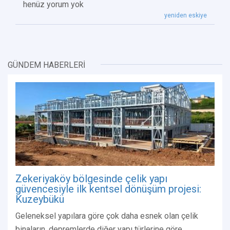
henüz yorum yok
yeniden eskiye
GÜNDEM HABERLERİ
Zekeriyaköy bölgesinde çelik yapı
güvencesiyle ilk kentsel dönüşüm projesi:
Kuzeybükü
Geleneksel yapılara göre çok daha esnek olan çelik
binaların, depremlerde diğer yapı türlerine göre