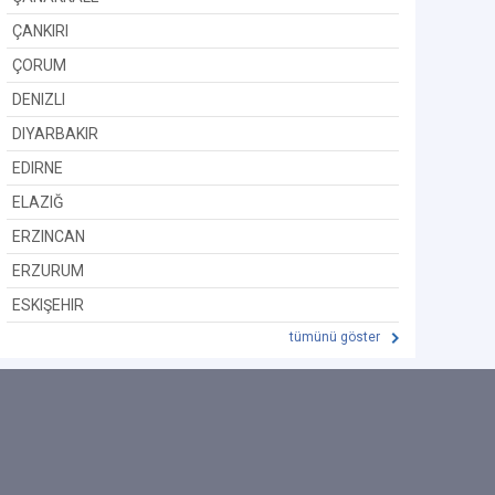
ÇANKIRI
ÇORUM
DENIZLI
DIYARBAKIR
EDIRNE
ELAZIĞ
ERZINCAN
ERZURUM
ESKIŞEHIR
tümünü göster