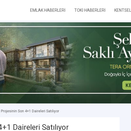
EMLAK HABERLERİ
TOKİ HABERLERİ
KENTSE
 Projesinin Son 4+1 Daireleri Satılıyor
+1 Daireleri Satılıyor