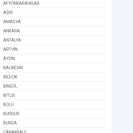
AFYONKARAHISAR
AĞRI
AMASYA
ANKARA
ANTALYA
ARTVIN
AYDIN
BALIKESIR
BILECIK
BINGÖL
BITLIS
BOLU
BURDUR
BURSA
ÇANAKKALE