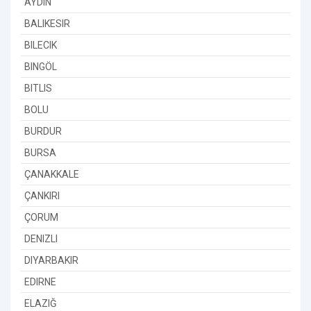
AYDIN
BALIKESIR
BILECIK
BINGÖL
BITLIS
BOLU
BURDUR
BURSA
ÇANAKKALE
ÇANKIRI
ÇORUM
DENIZLI
DIYARBAKIR
EDIRNE
ELAZIĞ