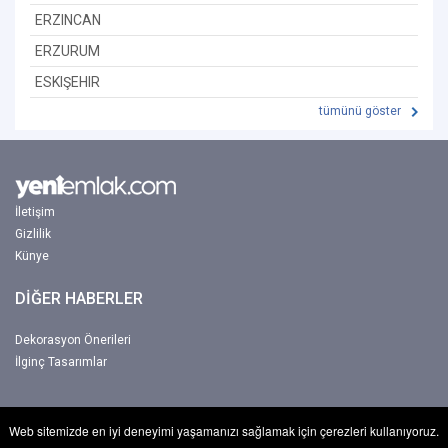
ERZINCAN
ERZURUM
ESKIŞEHIR
tümünü göster
İletişim
Gizlilik
Künye
DİĞER HABERLER
Dekorasyon Önerileri
İlginç Tasarımlar
Web sitemizde en iyi deneyimi yaşamanızı sağlamak için çerezleri kullanıyoruz.
Copyright © 2017-2026 Yeniemlak. Tum hakkı Netbu Ltd. Şti'ye aittir.