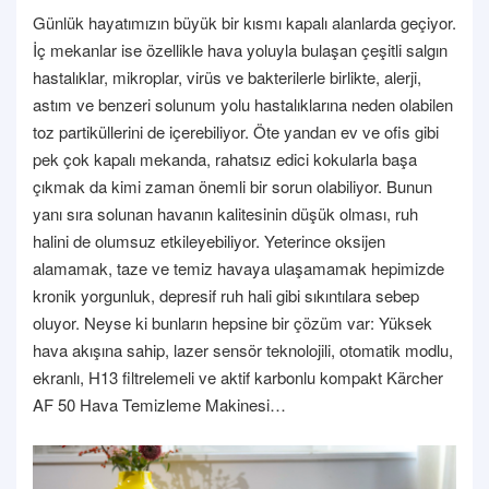
Günlük hayatımızın büyük bir kısmı kapalı alanlarda geçiyor.
İç mekanlar ise özellikle hava yoluyla bulaşan çeşitli salgın
hastalıklar, mikroplar, virüs ve bakterilerle birlikte, alerji,
astım ve benzeri solunum yolu hastalıklarına neden olabilen
toz partiküllerini de içerebiliyor. Öte yandan ev ve ofis gibi
pek çok kapalı mekanda, rahatsız edici kokularla başa
çıkmak da kimi zaman önemli bir sorun olabiliyor. Bunun
yanı sıra solunan havanın kalitesinin düşük olması, ruh
halini de olumsuz etkileyebiliyor. Yeterince oksijen
alamamak, taze ve temiz havaya ulaşamamak hepimizde
kronik yorgunluk, depresif ruh hali gibi sıkıntılara sebep
oluyor. Neyse ki bunların hepsine bir çözüm var: Yüksek
hava akışına sahip, lazer sensör teknolojili, otomatik modlu,
ekranlı, H13 filtrelemeli ve aktif karbonlu kompakt Kärcher
AF 50 Hava Temizleme Makinesi…