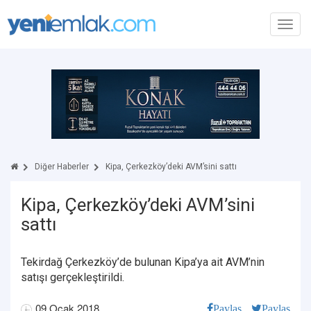
Toggl
navig
Diğer Haberler
Kipa, Çerkezköy’deki AVM’sini sattı
Kipa, Çerkezköy’deki AVM’sini
sattı
Tekirdağ Çerkezköy’de bulunan Kipa’ya ait AVM’nin
satışı gerçekleştirildi.
09 Ocak 2018
Paylaş
Paylaş