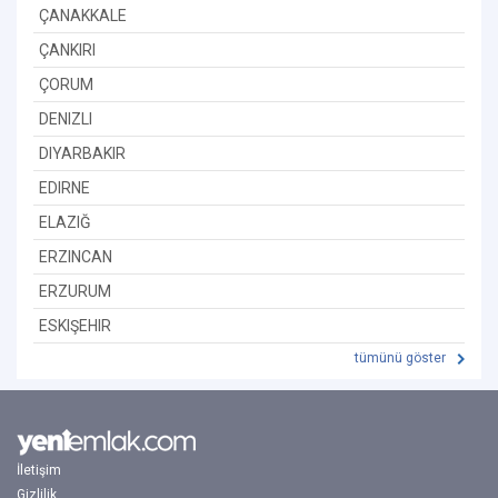
ÇANAKKALE
ÇANKIRI
ÇORUM
DENIZLI
DIYARBAKIR
EDIRNE
ELAZIĞ
ERZINCAN
ERZURUM
ESKIŞEHIR
tümünü göster
İletişim
Gizlilik