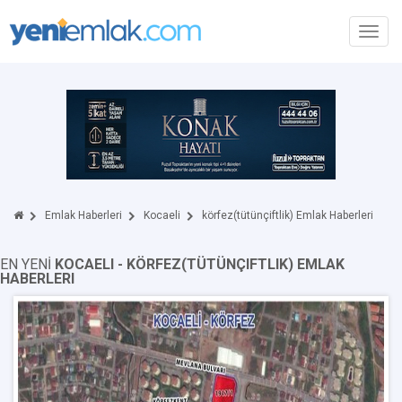
Toggl
navig
Emlak Haberleri
Kocaeli
körfez(tütünçiftlik) Emlak Haberleri
EN YENİ
KOCAELI - KÖRFEZ(TÜTÜNÇIFTLIK) EMLAK
HABERLERI