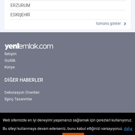
ERZURUM
ESKIŞEHIR
tümünü göster
İletişim
Gizlilik
Künye
DİĞER HABERLER
Dekorasyon Önerileri
İlginç Tasarımlar
Web sitemizde en iyi deneyimi yaşamanızı sağlamak için çerezleri kullanıyoruz.
Copyright © 2017-2026 Yeniemlak. Tum hakkı Netbu Ltd. Şti'ye aittir.
Bu siteyi kullanmaya devam ederseniz, bunu kabul ettiğinizi varsayıyoruz.
daha