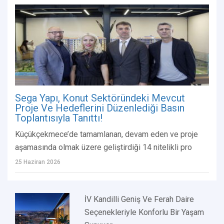
Sega Yapı, Konut Sektöründeki Mevcut
Proje Ve Hedeflerini Düzenlediği Basın
Toplantısıyla Tanıttı!
Küçükçekmece’de tamamlanan, devam eden ve proje
aşamasında olmak üzere geliştirdiği 14 nitelikli pro
25 Haziran 2026
İV Kandilli Geniş Ve Ferah Daire
Seçenekleriyle Konforlu Bir Yaşam