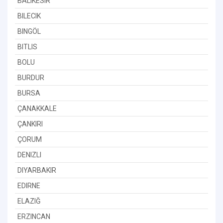
BALIKESIR
BILECIK
BINGÖL
BITLIS
BOLU
BURDUR
BURSA
ÇANAKKALE
ÇANKIRI
ÇORUM
DENIZLI
DIYARBAKIR
EDIRNE
ELAZIĞ
ERZINCAN