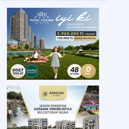
onya'nın 3 ilçesinde gayrimenkuller satışa
unuldu
nya'da yatırım fırsatı sunuldu. Gayrimenkuller için satış ihalesi düzenle