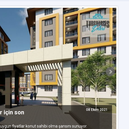
08 Ekim 2021
r için son
K
s
ygun fiyatlar konut sahibi olma şansını sunuyor.
Ko