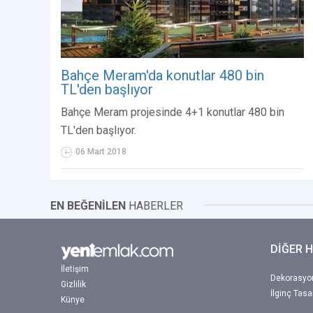
Bahçe Meram'da konutlar 480 bin
TL'den başlıyor
Bahçe Meram projesinde 4+1 konutlar 480 bin
TL'den başlıyor.
06 Mart 2018
EN BEĞENİLEN
HABERLER
DİĞER 
İletişim
Dekorasyon
Gizlilik
İlginç Tasa
Künye