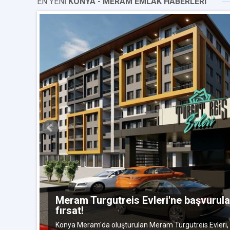
EN YENİ
KONYA - MERAM EMLAK HABERLERI
Meram Turgutreis Evleri'ne başvurula
yıs 2018
fırsat!
Konya Meram'da oluşturulan Meram Turgutreis Evleri, u