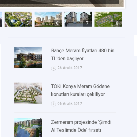
5
6
7
8
Bahçe Meram fiyatları 480 bin
TL'den başlıyor
26 Aralık 2017
TOKİ Konya Meram Gödene
konutları kuraları çekiliyor
06 Aralık 2017
Zermeram projesinde ‘Şimdi
Al Teslimde Öde’ fırsatı