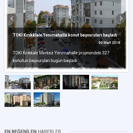
TOKİ Kırıkklale Yenimahalle konut başvuruları başladı
09 Mart 2018
TOKİ Kırıkkale Merkez Yenimahalle projesindeki 327
konutun başvuruları bugün başladı.
1
2
3
4
5
6
EN BEĞENİLEN
HABERLER