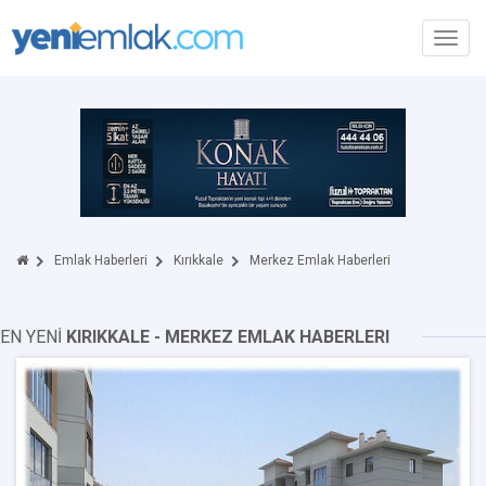
Toggl
navig
Emlak Haberleri
Kırıkkale
Merkez Emlak Haberleri
EN YENİ
KIRIKKALE - MERKEZ EMLAK HABERLERI