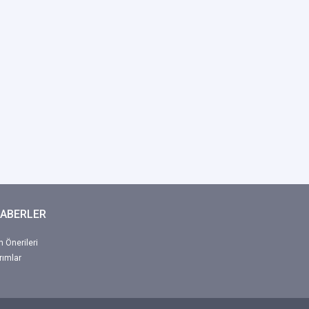
HABERLER
 Önerileri
rımlar