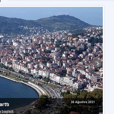
I
T
26 Ağustos 2021
rttı
TO
 başladı.
çı