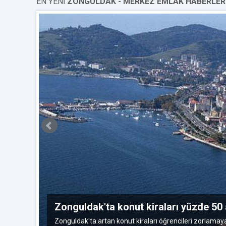
EN YENİ
ZONGULDAK - MERKEZ EMLAK HABERLER
sım 2015
Zonguldak'ta konut kiraları yüzde 50 a
eri
Zonguldak'ta artan konut kiraları öğrencileri zorlamaya