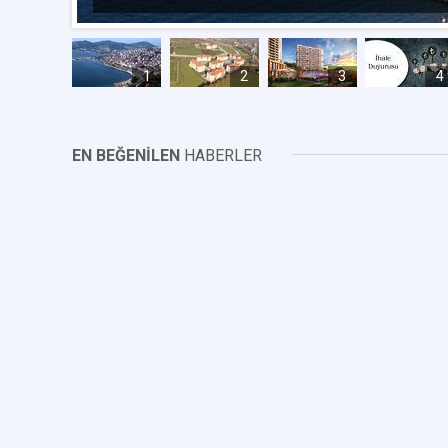
1
2
3
4
EN BEĞENİLEN
HABERLER