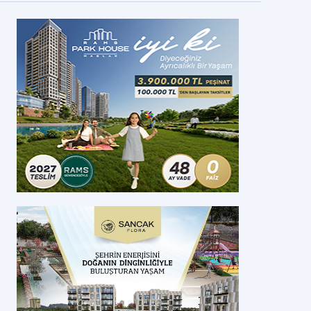
OKİ Zonguldak Terakki’de konut yapacak
Kİ Zonguldak Terakki Mahallesi’nde toplam 110 konutluk proje ile altyap
kardı.