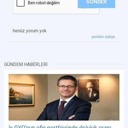
GÖNDER
henüz yorum yok
yeniden eskiye
GÜNDEM HABERLERİ
İş GYO’nun ofis portföyünde doluluk oranı