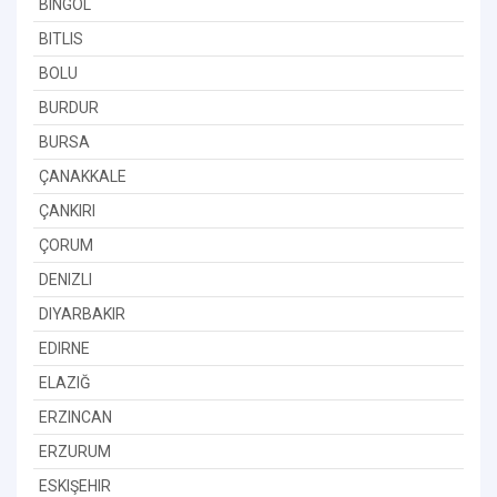
BINGÖL
BITLIS
BOLU
BURDUR
BURSA
ÇANAKKALE
ÇANKIRI
ÇORUM
DENIZLI
DIYARBAKIR
EDIRNE
ELAZIĞ
ERZINCAN
ERZURUM
ESKIŞEHIR