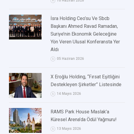
10 Haziran 2026
İsra Holding Ceo’su Ve Sbcb
Başkanı Ahmed Ravad Ramadan,
Suriye’nin Ekonomik Geleceğine
Yön Veren Ulusal Konferansta Yer
Aldı
05 Haziran 2026
X Eroğlu Holding, “Fırsat Eşitliğini
Destekleyen Şirketler” Listesinde
14 Mayıs 2026
RAMS Park House Maslak’a
Küresel Arena’da Ödül Yağmuru!
13 Mayıs 2026