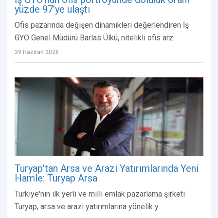
yüzde 97’ye ulaştı
Ofis pazarında değişen dinamikleri değerlendiren İş
GYO Genel Müdürü Barlas Ülkü, nitelikli ofis arz
29 Haziran 2026
Turyap'tan Arsa ve Arazi Yatırımlarında Yeni
Hamle: Turyap Arsa
Türkiye'nin ilk yerli ve milli emlak pazarlama şirketi
Turyap, arsa ve arazi yatırımlarına yönelik y