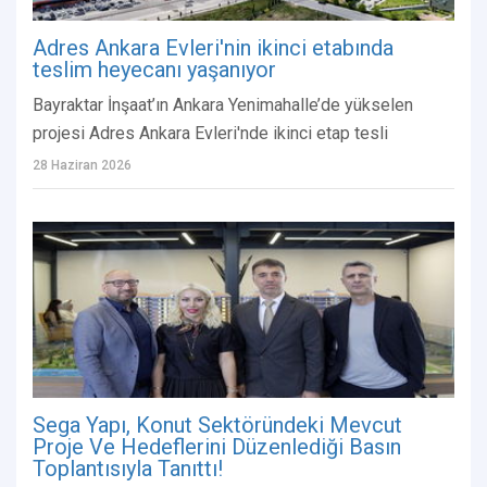
Adres Ankara Evleri'nin ikinci etabında
teslim heyecanı yaşanıyor
Bayraktar İnşaat’ın Ankara Yenimahalle’de yükselen
projesi Adres Ankara Evleri'nde ikinci etap tesli
28 Haziran 2026
Sega Yapı, Konut Sektöründeki Mevcut
Proje Ve Hedeflerini Düzenlediği Basın
Toplantısıyla Tanıttı!