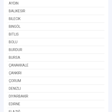
AYDIN
BALIKESIR
BILECIK
BINGÖL
BITLIS
BOLU
BURDUR
BURSA
ÇANAKKALE
ÇANKIRI
ÇORUM
DENIZLI
DIYARBAKIR
EDIRNE
ELAZIĞ