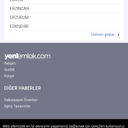
ERZINCAN
ERZURUM
ESKIŞEHIR
tümünü göster
İletişim
Gizlilik
Künye
DİĞER HABERLER
Dekorasyon Önerileri
İlginç Tasarımlar
Web sitemizde en iyi deneyimi yaşamanızı sağlamak için çerezleri kullanıyoruz.
Copyright © 2017-2026 Yeniemlak. Tum hakkı Netbu Ltd. Şti'ye aittir.