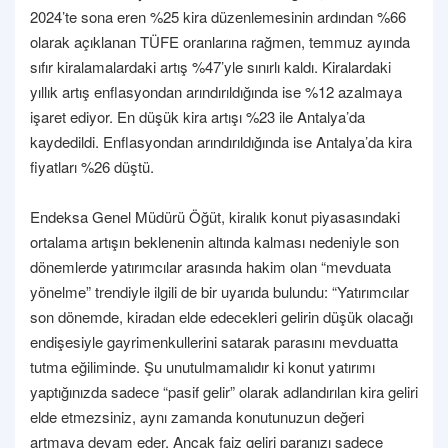
2024’te sona eren %25 kira düzenlemesinin ardından %66
olarak açıklanan TÜFE oranlarına rağmen, temmuz ayında
sıfır kiralamalardaki artış %47’yle sınırlı kaldı. Kiralardaki
yıllık artış enflasyondan arındırıldığında ise %12 azalmaya
işaret ediyor. En düşük kira artışı %23 ile Antalya’da
kaydedildi. Enflasyondan arındırıldığında ise Antalya’da kira
fiyatları %26 düştü.
Endeksa Genel Müdürü Öğüt, kiralık konut piyasasındaki
ortalama artışın beklenenin altında kalması nedeniyle son
dönemlerde yatırımcılar arasında hakim olan “mevduata
yönelme” trendiyle ilgili de bir uyarıda bulundu: “Yatırımcılar
son dönemde, kiradan elde edecekleri gelirin düşük olacağı
endişesiyle gayrimenkullerini satarak parasını mevduatta
tutma eğiliminde. Şu unutulmamalıdır ki konut yatırımı
yaptığınızda sadece “pasif gelir” olarak adlandırılan kira geliri
elde etmezsiniz, aynı zamanda konutunuzun değeri
artmaya devam eder. Ancak faiz geliri paranızı sadece