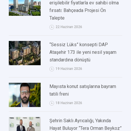
erişilebilir fiyatlarla ev sahibi olma
fırsatı: Bahçeada Projesi Ön
Talepte
22 Haziran 2026
“Sessiz Lüks” konsepti DAP
Ataşehir 173 ile yeni nesil yaşam
standardına dönüştü
19 Haziran 2026
Mayısta konut satışlarına bayram
tatili freni
18 Haziran 2026
Şehrin Saklı Ayrıcalığı, Yakında
Hayat Buluyor “Tera Orman Beykoz”