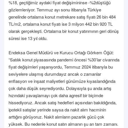
%18, geçtiğimiz aydaki fiyat değişimininse -%2düştüğü
gözlemleniyor. Temmuz ayı sonu itibarıyla Türkiye
genelinde ortalama konut metrekare satış fiyatı 26 bin 484
TL/m2, ortalama konut fiyatı ise 3 milyon 442 bin 920 TL
olarak gerçekleşti. Ortalama bir konut yatırımının geri dönüş
süresi ise 13 yıl oldu.
Endeksa Genel Müdürü ve Kurucu Ortağı Görkem Öğüt:
“Satılık konut piyasasında pandemi öncesi %30’lar civarında
fiyat değişimleri yaşanıyordu, Temmuz 2024 itibarıyla bu
seviyelere ulaşmış durumdayız ancak o zamanlar
enflasyon ve inşaat maliyetleri günümüze kıyaslandığında
çok daha düşük seyrediyordu. Dolayısıyla şu anda artış
hızındaki yavaşlamayı çok daha agresif bir biçimde
hissediyoruz. Ancak satış hedefleri açısından bakıldığında,
ipotekli satışlar yerinde saysa da nakit alım hacminin
arttığını görüyoruz. Nakit alımların pazarlık gücü çok
yüksek. Bu nedenle konut satın almanın şu an tam zamanı.