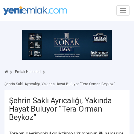
Toggl
navig
Emlak Haberleri
Şehrin Saklı Ayrıcalığı, Yakında Hayat Buluyor “Tera Orman Beykoz”
Şehrin Saklı Ayrıcalığı, Yakında
Hayat Buluyor “Tera Orman
Beykoz”
Tera’nın gayrimenkul geliştirme vizyonunun ilk halkasını