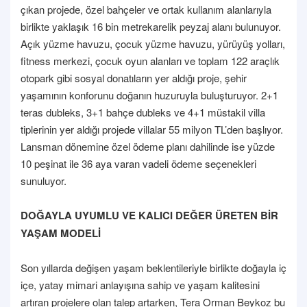
çıkan projede, özel bahçeler ve ortak kullanım alanlarıyla
birlikte yaklaşık 16 bin metrekarelik peyzaj alanı bulunuyor.
Açık yüzme havuzu, çocuk yüzme havuzu, yürüyüş yolları,
fitness merkezi, çocuk oyun alanları ve toplam 122 araçlık
otopark gibi sosyal donatıların yer aldığı proje, şehir
yaşamının konforunu doğanın huzuruyla buluşturuyor. 2+1
teras dubleks, 3+1 bahçe dubleks ve 4+1 müstakil villa
tiplerinin yer aldığı projede villalar 55 milyon TL’den başlıyor.
Lansman dönemine özel ödeme planı dahilinde ise yüzde
10 peşinat ile 36 aya varan vadeli ödeme seçenekleri
sunuluyor.
DOĞAYLA UYUMLU VE KALICI DEĞER ÜRETEN BİR
YAŞAM MODELİ
Son yıllarda değişen yaşam beklentileriyle birlikte doğayla iç
içe, yatay mimari anlayışına sahip ve yaşam kalitesini
artıran projelere olan talep artarken, Tera Orman Beykoz bu