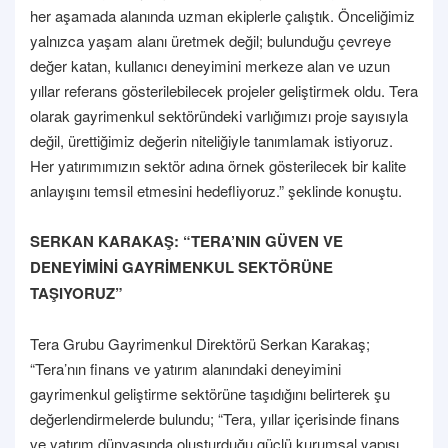
her aşamada alanında uzman ekiplerle çalıştık. Önceliğimiz
yalnızca yaşam alanı üretmek değil; bulunduğu çevreye
değer katan, kullanıcı deneyimini merkeze alan ve uzun
yıllar referans gösterilebilecek projeler geliştirmek oldu. Tera
olarak gayrimenkul sektöründeki varlığımızı proje sayısıyla
değil, ürettiğimiz değerin niteliğiyle tanımlamak istiyoruz.
Her yatırımımızın sektör adına örnek gösterilecek bir kalite
anlayışını temsil etmesini hedefliyoruz.” şeklinde konuştu.
SERKAN KARAKAŞ: “TERA’NIN GÜVEN VE
DENEYİMİNİ GAYRİMENKUL SEKTÖRÜNE
TAŞIYORUZ”
Tera Grubu Gayrimenkul Direktörü Serkan Karakaş;
“Tera’nın finans ve yatırım alanındaki deneyimini
gayrimenkul geliştirme sektörüne taşıdığını belirterek şu
değerlendirmelerde bulundu; “Tera, yıllar içerisinde finans
ve yatırım dünyasında oluşturduğu güçlü kurumsal yapısı,