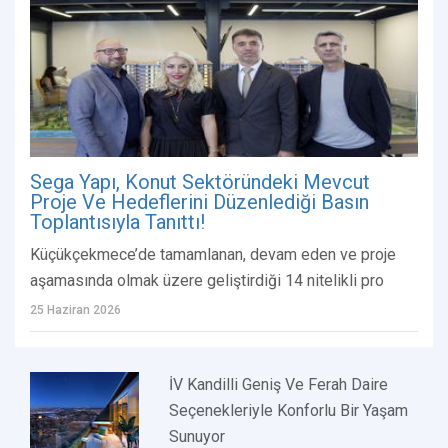
Sega Yapı, Konut Sektöründeki Mevcut
Proje Ve Hedeflerini Düzenlediği Basın
Toplantısıyla Tanıttı!
Küçükçekmece’de tamamlanan, devam eden ve proje
aşamasında olmak üzere geliştirdiği 14 nitelikli pro
25 Haziran 2026
İV Kandilli Geniş Ve Ferah Daire
Seçenekleriyle Konforlu Bir Yaşam
Sunuyor