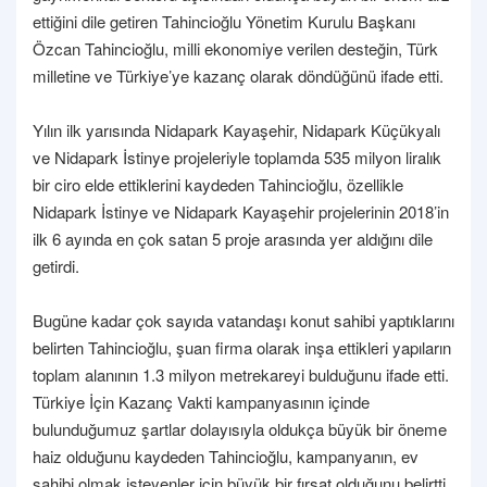
ettiğini dile getiren Tahincioğlu Yönetim Kurulu Başkanı
Özcan Tahincioğlu, milli ekonomiye verilen desteğin, Türk
milletine ve Türkiye’ye kazanç olarak döndüğünü ifade etti.
Yılın ilk yarısında Nidapark Kayaşehir, Nidapark Küçükyalı
ve Nidapark İstinye projeleriyle toplamda 535 milyon liralık
bir ciro elde ettiklerini kaydeden Tahincioğlu, özellikle
Nidapark İstinye ve Nidapark Kayaşehir projelerinin 2018’in
ilk 6 ayında en çok satan 5 proje arasında yer aldığını dile
getirdi.
Bugüne kadar çok sayıda vatandaşı konut sahibi yaptıklarını
belirten Tahincioğlu, şuan firma olarak inşa ettikleri yapıların
toplam alanının 1.3 milyon metrekareyi bulduğunu ifade etti.
Türkiye İçin Kazanç Vakti kampanyasının içinde
bulunduğumuz şartlar dolayısıyla oldukça büyük bir öneme
haiz olduğunu kaydeden Tahincioğlu, kampanyanın, ev
sahibi olmak isteyenler için büyük bir fırsat olduğunu belirtti.