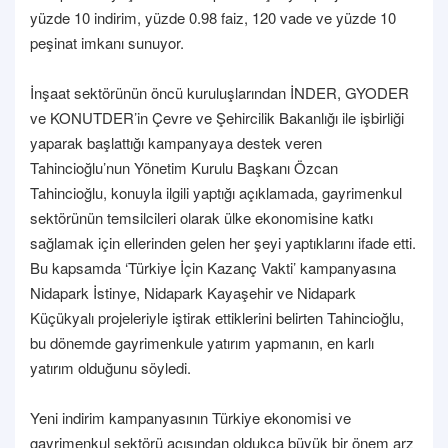
yüzde 10 indirim, yüzde 0.98 faiz, 120 vade ve yüzde 10
peşinat imkanı sunuyor.
İnşaat sektörünün öncü kuruluşlarından İNDER, GYODER
ve KONUTDER’in Çevre ve Şehircilik Bakanlığı ile işbirliği
yaparak başlattığı kampanyaya destek veren
Tahincioğlu’nun Yönetim Kurulu Başkanı Özcan
Tahincioğlu, konuyla ilgili yaptığı açıklamada, gayrimenkul
sektörünün temsilcileri olarak ülke ekonomisine katkı
sağlamak için ellerinden gelen her şeyi yaptıklarını ifade etti.
Bu kapsamda ‘Türkiye İçin Kazanç Vakti’ kampanyasına
Nidapark İstinye, Nidapark Kayaşehir ve Nidapark
Küçükyalı projeleriyle iştirak ettiklerini belirten Tahincioğlu,
bu dönemde gayrimenkule yatırım yapmanın, en karlı
yatırım olduğunu söyledi.
Yeni indirim kampanyasının Türkiye ekonomisi ve
gayrimenkul sektörü açısından oldukça büyük bir önem arz