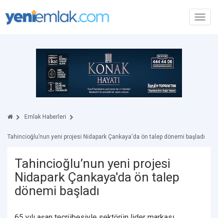
Toggl
navig
Emlak Haberleri
Tahincioğlu’nun yeni projesi Nidapark Çankaya'da ön talep dönemi başladı
Tahincioğlu’nun yeni projesi
Nidapark Çankaya'da ön talep
dönemi başladı
65 yılı aşan tecrübesiyle sektörün lider markası