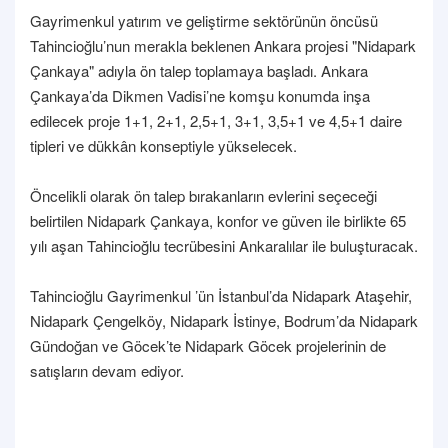
Gayrimenkul yatırım ve geliştirme sektörünün öncüsü
Tahincioğlu’nun merakla beklenen Ankara projesi "Nidapark
Çankaya" adıyla ön talep toplamaya başladı. Ankara
Çankaya’da Dikmen Vadisi’ne komşu konumda inşa
edilecek proje 1+1, 2+1, 2,5+1, 3+1, 3,5+1 ve 4,5+1 daire
tipleri ve dükkân konseptiyle yükselecek.
Öncelikli olarak ön talep bırakanların evlerini seçeceği
belirtilen Nidapark Çankaya, konfor ve güven ile birlikte 65
yılı aşan Tahincioğlu tecrübesini Ankaralılar ile buluşturacak.
Tahincioğlu Gayrimenkul ’ün İstanbul’da Nidapark Ataşehir,
Nidapark Çengelköy, Nidapark İstinye, Bodrum’da Nidapark
Gündoğan ve Göcek’te Nidapark Göcek projelerinin de
satışların devam ediyor.