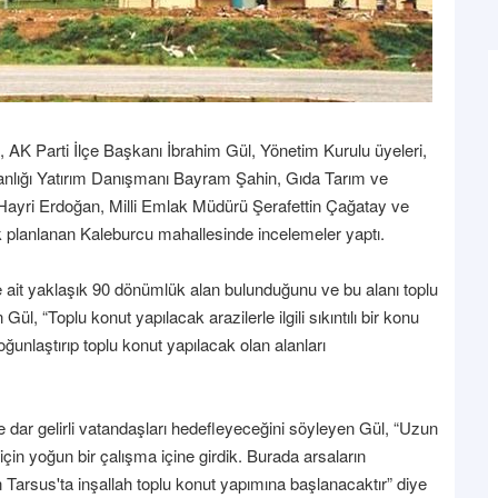
n, AK Parti İlçe Başkanı İbrahim Gül, Yönetim Kurulu üyeleri,
anlığı Yatırım Danışmanı Bayram Şahin, Gıda Tarım ve
ü Hayri Erdoğan, Milli Emlak Müdürü Şerafettin Çağatay ve
k planlanan Kaleburcu mahallesinde incelemeler yaptı.
 ait yaklaşık 90 dönümlük alan bulunduğunu ve bu alanı toplu
Gül, “Toplu konut yapılacak arazilerle ilgili sıkıntılı bir konu
ğunlaştırıp toplu konut yapılacak olan alanları
le dar gelirli vatandaşları hedefleyeceğini söyleyen Gül, “Uzun
çin yoğun bir çalışma içine girdik. Burada arsaların
 Tarsus'ta inşallah toplu konut yapımına başlanacaktır” diye