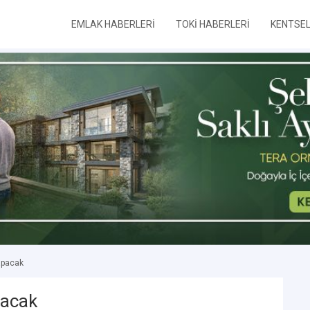
EMLAK HABERLERİ
TOKİ HABERLERİ
KENTSE
apacak
pacak