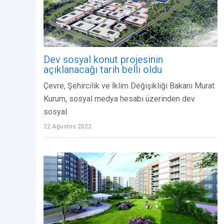
Dev sosyal konut projesinin
açıklanacağı tarih belli oldu
Çevre, Şehircilik ve İklim Değişikliği Bakanı Murat
Kurum, sosyal medya hesabı üzerinden dev
sosyal
22 Ağustos 2022