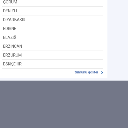
ÇORUM
DENIZLI
DIYARBAKIR
EDIRNE
ELAZIĞ
ERZINCAN
ERZURUM
ESKIŞEHIR
tümünü göster