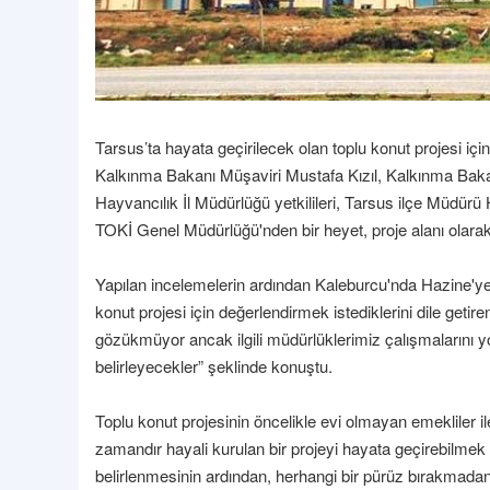
Tarsus’ta hayata geçirilecek olan toplu konut projesi içi
Kalkınma Bakanı Müşaviri Mustafa Kızıl, Kalkınma Bak
Hayvancılık İl Müdürlüğü yetkilileri, Tarsus ilçe Müdür
TOKİ Genel Müdürlüğü'nden bir heyet, proje alanı olara
Yapılan incelemelerin ardından Kaleburcu'nda Hazine'ye
konut projesi için değerlendirmek istediklerini dile getiren 
gözükmüyor ancak ilgili müdürlüklerimiz çalışmalarını yo
belirleyecekler” şeklinde konuştu.
Toplu konut projesinin öncelikle evi olmayan emekliler i
zamandır hayali kurulan bir projeyi hayata geçirebilmek i
belirlenmesinin ardından, herhangi bir pürüz bırakmadan