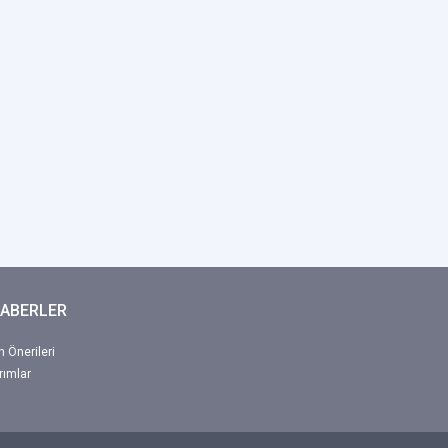
HABERLER
 Önerileri
rımlar