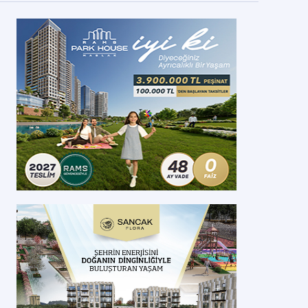
astamonu Tosya Toki Evleri Kura Çekilişi Bugün
stamonu Toska Toki Evleri 2. etap kura çekilişi bugün saat 10:00’da yapıl