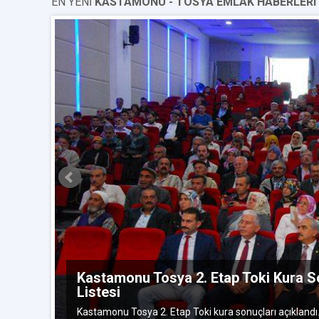
EN YENİ
KASTAMONU - TOSYA EMLAK HABERLERI
Kastamonu Tosya 2. Etap Toki Kura S
ran 2016
Listesi
Kastamonu Tosya 2. Etap Toki kura sonuçları açıklandı.