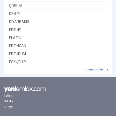
ÇORUM
DENIZLI
DIYARBAKIR
EDIRNE
ELAZIĞ
ERZINCAN
ERZURUM
ESKIŞEHIR
tümünü göster
İletişim
Gizlilik
Künye