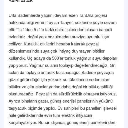
YAPILACAK
Urla Bademlerde yapımı devam eden TanUrla projesi
hakkında bilgi veren Taylan Tanyer, sözlerine şöyle devam
etti: “1+1'den 5+1'e farklı daire tiplerinden oluşan bahçeli
evlerimiz, doğal yapı bozulmadan araziye uyumlu inşa
ediliyor. Kuraklık etkilerini hesaba katarak peyzaj
düzenlemesinde suya çok ihtiyaç duymayan bitkiler
kullandık. Üç adaya da 500’er tonluk yağmur suyu depoları
yapıyoruz. Yağmur sularını toplayıp değerlendireceğiz. Gri
suları da toplayıp arıtarak kullanacağız. Sadece peyzajda
güzel göründüğü için yüksek su tüketimine neden olan
bitkiler ve çim alanlar yerine daha doğal bir bitki çeşitliliği
oluşturacağız. Peyzajın da sürdürülebilir olmasını istiyoruz.
Ayrıca binaların çatısı, güneş enerjisi panellerinin yükünü
taşıyacak biçimde yapıldı. Ev sahipleri bu panelleri işlevsel
hale getirdiklerinde evin tüm elektrik ihtiyacını
karşılayabiliyor. Bunun dışında; güneş enerji panellerinden