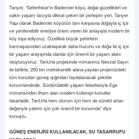
Tanyer, “Seferihisar'ın Bademler köyü, doğal güzellikleri ve
sakin yaşam tarzıyla dikkat çeken bir yerleşim yeri. Tanyer
Yapı olarak Bademler köyünün tam karşısına doğayla iç içe
ve yenilenebilir enerjiye önem veren bir anlayışla modern bir
köy inşa ediyoruz. Özellikle büyük şehirlerin
karmaşasından uzaklaşarak daha huzurlu ve doğa ile iç içe
bir yaşam arayışında olanlar için önemli bir yaşam alanı
oluşturuyoruz. TanUrla projesinde mimarımız Nevzat Sayın
ile birlikte, 250 bin metrekarelik alana yayılan projemizdeki
tüm konutları güneş ışığından faydalanacak şekilde
konumlandırdık. Sürdürülebilir yaşam felsefesiyle Ege
mimarisinden ilham alan modern kullanışlı konutlar
tasarladık. TanUrla hem oturum için hem de sürekli artan
değeriyle yatırım için çok önemli bir konumda” diye
konuştu.
GÜNEŞ ENERJİSİ KULLANILACAK, SU TASARRUFU