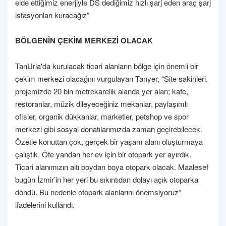
elde ettiğimiz enerjiyle DS dediğimiz hızlı şarj eden araç şarj
istasyonları kuracağız”
BÖLGENİN ÇEKİM MERKEZİ OLACAK
TanUrla'da kurulacak ticari alanların bölge için önemli bir
çekim merkezi olacağını vurgulayan Tanyer, “Site sakinleri,
projemizde 20 bin metrekarelik alanda yer alan; kafe,
restoranlar, müzik dileyeceğiniz mekanlar, paylaşımlı
ofisler, organik dükkanlar, marketler, petshop ve spor
merkezi gibi sosyal donatılarımızda zaman geçirebilecek.
Özetle konuttan çok, gerçek bir yaşam alanı oluşturmaya
çalıştık. Öte yandan her ev için bir otopark yer ayırdık.
Ticari alanımızın altı boydan boya otopark olacak. Maalesef
bugün İzmir’in her yeri bu sıkıntıdan dolayı açık otoparka
döndü. Bu nedenle otopark alanlarını önemsiyoruz”
ifadelerini kullandı.