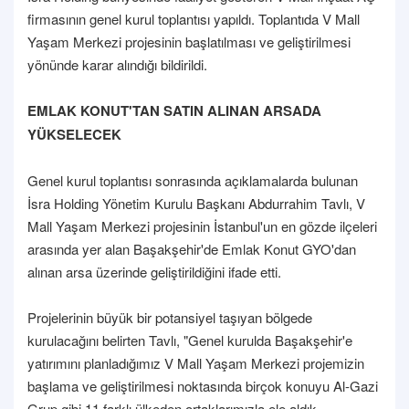
firmasının genel kurul toplantısı yapıldı. Toplantıda V Mall
Yaşam Merkezi projesinin başlatılması ve geliştirilmesi
yönünde karar alındığı bildirildi.
EMLAK KONUT'TAN SATIN ALINAN ARSADA
YÜKSELECEK
Genel kurul toplantısı sonrasında açıklamalarda bulunan
İsra Holding Yönetim Kurulu Başkanı Abdurrahim Tavlı, V
Mall Yaşam Merkezi projesinin İstanbul'un en gözde ilçeleri
arasında yer alan Başakşehir'de Emlak Konut GYO'dan
alınan arsa üzerinde geliştirildiğini ifade etti.
Projelerinin büyük bir potansiyel taşıyan bölgede
kurulacağını belirten Tavlı, "Genel kurulda Başakşehir'e
yatırımını planladığımız V Mall Yaşam Merkezi projemizin
başlama ve geliştirilmesi noktasında birçok konuyu Al-Gazi
Grup gibi 11 farklı ülkeden ortaklarımızla ele aldık.