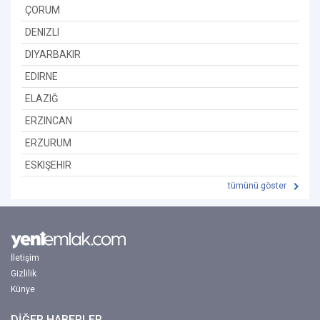
ÇORUM
DENIZLI
DIYARBAKIR
EDIRNE
ELAZIĞ
ERZINCAN
ERZURUM
ESKIŞEHIR
tümünü göster
İletişim
Gizlilik
Künye
DİĞER HABERLER