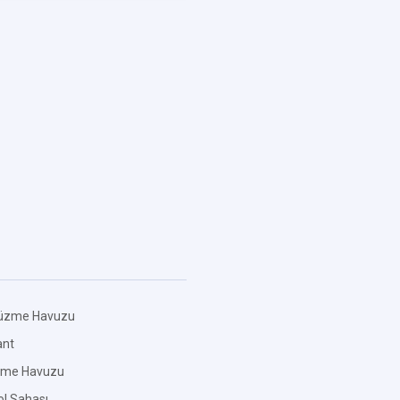
üzme Havuzu
ant
zme Havuzu
l Sahası