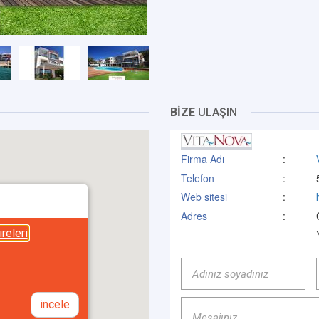
BİZE
ULAŞIN
Firma Adı
:
Telefon
:
Web sitesi
:
Adres
:
releri
incele