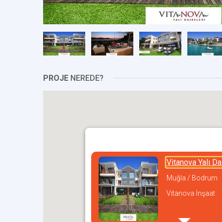
PROJE
NEREDE?
Vitanova Yalı Dai
Muğla / Bodrum
Vitanova İnşaat