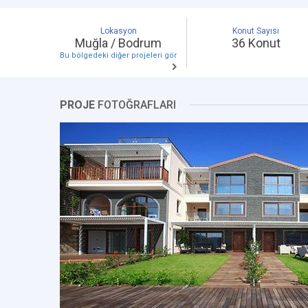
Lokasyon
Konut Sayısı
Muğla / Bodrum
36 Konut
Bu bölgedeki diğer projeleri gör
PROJE
FOTOĞRAFLARI