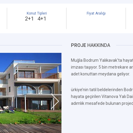
Konut Tipleri
Fiyat Aralığı
2+1 4+1
PROJE
HAKKINDA
Muğla Bodrum Yalıkavak'ta hayata 
imzası taşıyor. 5 bin metrekare ar
adet konuttan meydana geliyor.
ürkiye’nin tatil beldelerinden Bod
hayata geçirilen Vitanova Yalı Da
adımlık mesafede bulunan projed