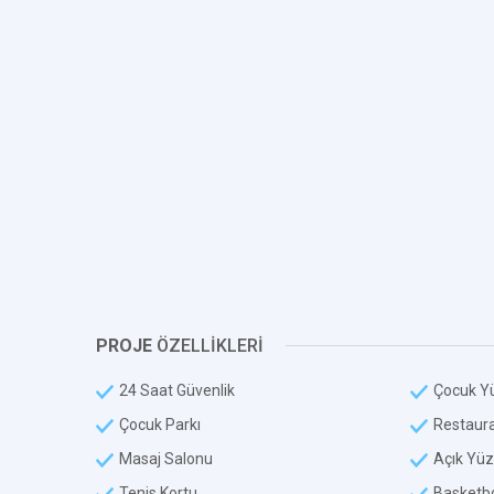
PROJE
ÖZELLİKLERİ
24 Saat Güvenlik
Çocuk Y
Çocuk Parkı
Restaur
Masaj Salonu
Açık Yü
Tenis Kortu
Basketbo