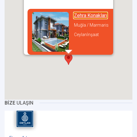
Zehra Konakları
Muğla / Marmaris
Ceylanİnşaat
incel
BİZE
ULAŞIN