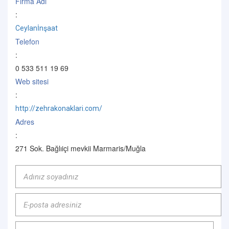
Firma Adı
:
Ceylanİnşaat
Telefon
:
0 533 511 19 69
Web sitesi
:
http://zehrakonaklari.com/
Adres
:
271 Sok. Bağlıiçi mevkii Marmaris/Muğla