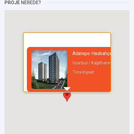
PROJE
NEREDE?
Adatepe Hasbahçe
İstanbul / Kağıthane
Tora İnşaat
incel