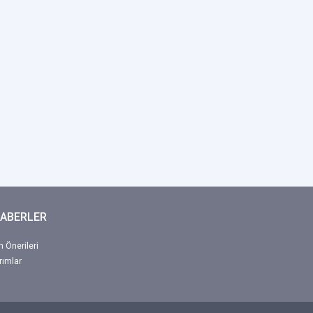
HABERLER
 Önerileri
rımlar