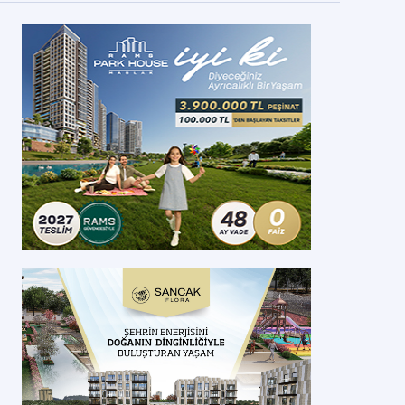
anisa’ya 5 Milyonluk Sinema
nisa Akhisar'deki en yeni konut projeleri hakkında ve emlak sektöründek
celemek için tıklayınız.