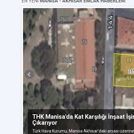
EN YENİ
MANISA - AKHISAR EMLAK HABERLERI
art 2016
THK Manisa'da Kat Karşılığı İnşaat İşi
Çıkarıyor
Türk Hava Kurumu, Manisa Akhisar'daki arsası üzerine kat 