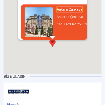
Ankara Çankaya
Ankara / Çankaya
Yapı Kredi Koray GYO
incel
BİZE
ULAŞIN
Firma Adı