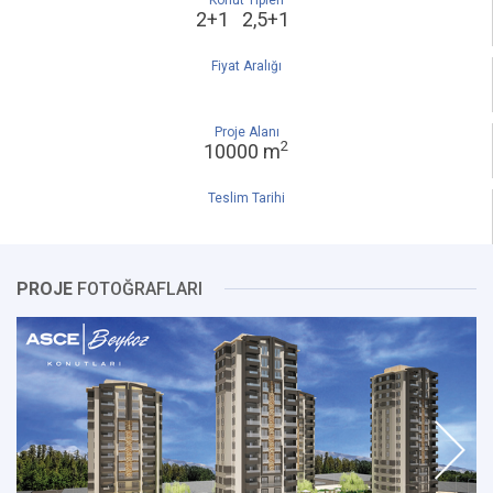
Konut Tipleri
2+1 2,5+1
Fiyat Aralığı
Proje Alanı
2
10000 m
Teslim Tarihi
PROJE
FOTOĞRAFLARI