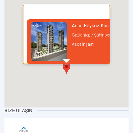
Asce Beykoz Konutları
Gaziantep / Şahinbey
Asce inşaat
incel
BİZE
ULAŞIN