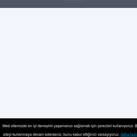
Web sitemizde en iyi deneyimi yaşamanızı sağlamak için çerezleri kullanıyoruz. 
siteyi kullanmaya devam ederseniz, bunu kabul ettiğinizi varsayıyoruz.
daha fazl