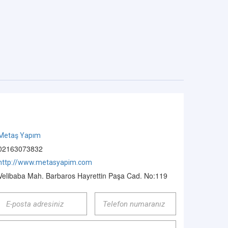
Metaş Yapım
02163073832
http://www.metasyapim.com
Velibaba Mah. Barbaros Hayrettin Paşa Cad. No:119