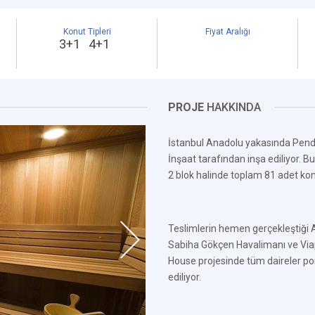
Konut Tipleri
Fiyat Aralığı
3+1 4+1
PROJE
HAKKINDA
İstanbul Anadolu yakasında Pend
İnşaat tarafından inşa ediliyor. B
2 blok halinde toplam 81 adet ko
Teslimlerin hemen gerçekleştiği
Sabiha Gökçen Havalimanı ve Via
House projesinde tüm daireler por
ediliyor.