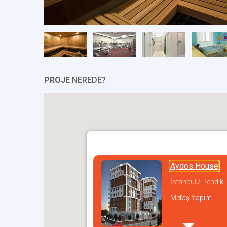
PROJE
NEREDE?
Aydos House
İstanbul / Pendik
Metaş Yapım