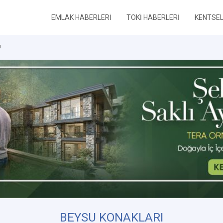
EMLAK HABERLERİ
TOKİ HABERLERİ
KENTSE
ı
BEYSU KONAKLARI