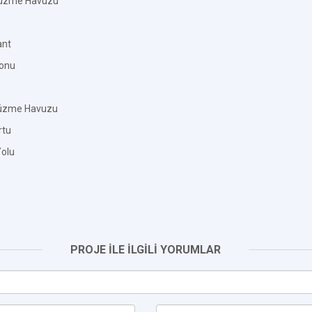
üzme Havuzu
ant
lonu
Yüzme Havuzu
rtu
Yolu
PROJE İLE İLGİLİ YORUMLAR