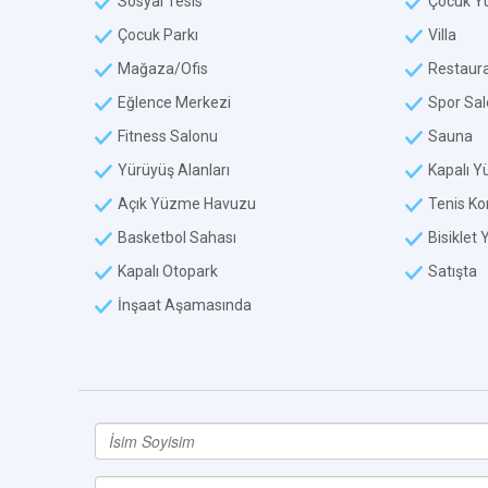
Sosyal Tesis
Çocuk Y
Çocuk Parkı
Villa
Mağaza/Ofis
Restaur
Eğlence Merkezi
Spor Sa
Fitness Salonu
Sauna
Yürüyüş Alanları
Kapalı 
Açık Yüzme Havuzu
Tenis Ko
Basketbol Sahası
Bisiklet 
Kapalı Otopark
Satışta
İnşaat Aşamasında