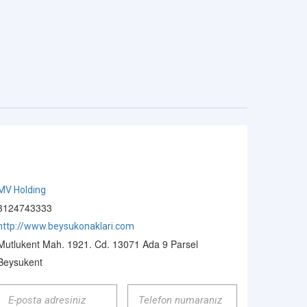
MV Holding
3124743333
http://www.beysukonaklari.com
Mutlukent Mah. 1921. Cd. 13071 Ada 9 Parsel
Beysukent