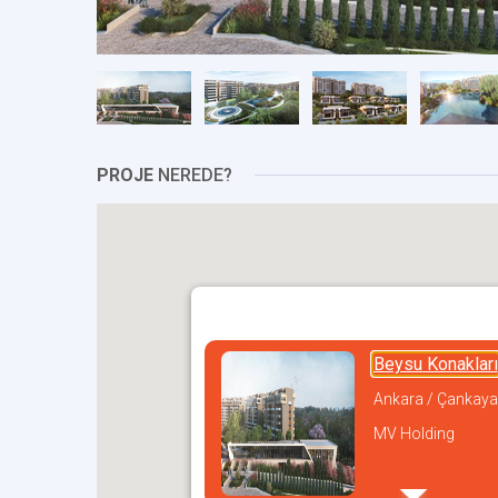
PROJE
NEREDE?
Beysu Konakları
Ankara / Çankaya
MV Holding