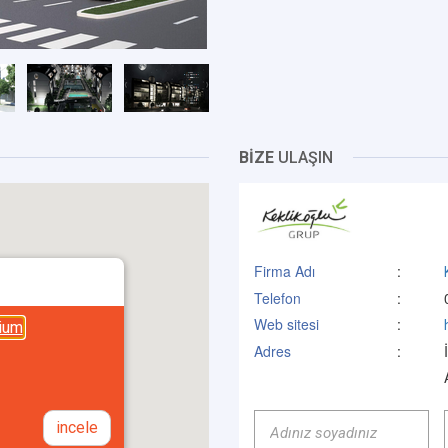
BİZE
ULAŞIN
Firma Adı
:
Telefon
:
Web sitesi
:
ium
Adres
:
incele