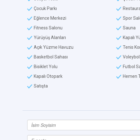
Çocuk Parkı
Restaur
Eğlence Merkezi
Spor Sa
Fitness Salonu
Sauna
Yürüyüş Alanları
Kapalı 
Açık Yüzme Havuzu
Tenis Ko
Basketbol Sahası
Voleybol
Bisiklet Yolu
Futbol S
Kapalı Otopark
Hemen T
Satışta