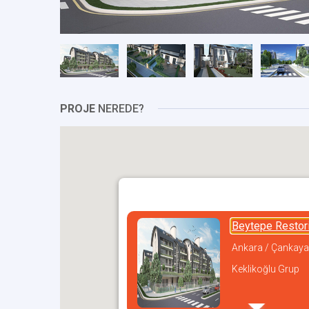
PROJE
NEREDE?
Beytepe Restor
Ankara / Çankaya
Keklikoğlu Grup