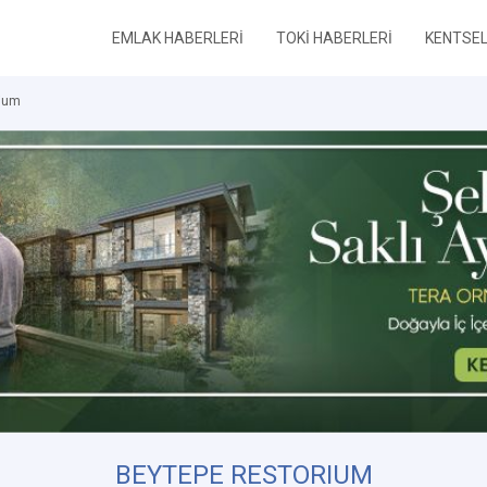
EMLAK HABERLERİ
TOKİ HABERLERİ
KENTSE
rium
BEYTEPE RESTORIUM