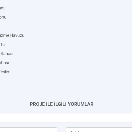
ant
lonu
Yüzme Havuzu
rtu
 Sahası
ahası
eslim
PROJE İLE İLGİLİ YORUMLAR