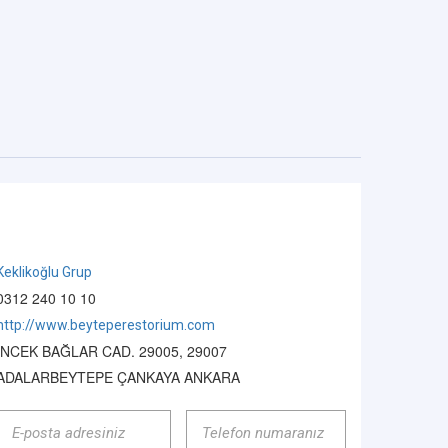
Keklikoğlu Grup
0312 240 10 10
http://www.beyteperestorium.com
İNCEK BAĞLAR CAD. 29005, 29007
ADALARBEYTEPE ÇANKAYA ANKARA