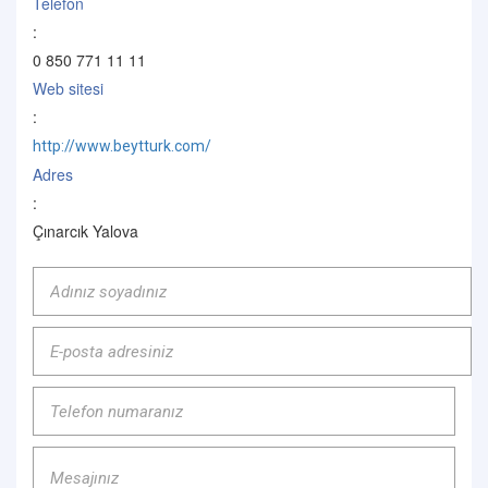
Telefon
:
0 850 771 11 11
Web sitesi
:
http://www.beytturk.com/
Adres
:
Çınarcık Yalova